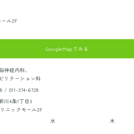
モール2F
GoogleMapでみる
脳神経内科、
ビリテーション科
8
/ 011-374-6728
川4条1丁目3
クリニックモール2F
水
木