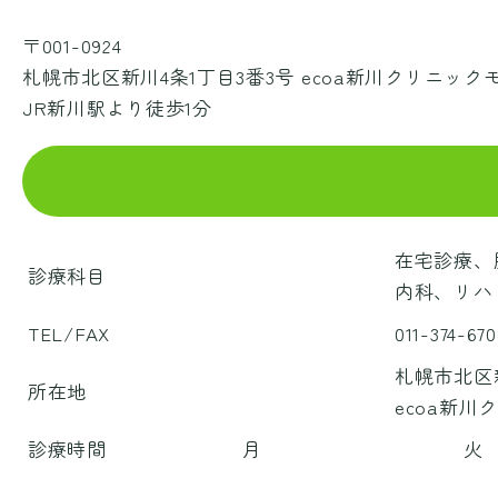
〒001-0924
札幌市北区新川4条1丁目3番3号 ecoa新川クリニック
JR新川駅より徒歩1分
在宅診療、
診療科目
内科、リハ
TEL/FAX
011-374-670
札幌市北区新
所在地
ecoa新川
診療時間
月
火