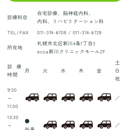
在宅診療、脳神経内科、
診療科目
内科、リハビリテーション科
TEL/FAX
011-374-6708
/ 011-374-6728
札幌市北区新川4条1丁目3
所在地
ecoa新川クリニックモール2F
土
診療
月
火
水
木
金
日
時間
祝
9:30
～
／
11:00
13:30
●
～
／
外来