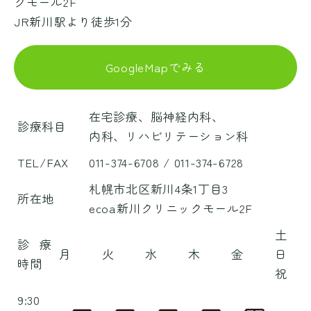
クモール2F
JR新川駅より徒歩1分
GoogleMapでみる
在宅診療、脳神経内科、
診療科目
内科、リハビリテーション科
TEL/FAX
011-374-6708
/ 011-374-6728
札幌市北区新川4条1丁目3
所在地
ecoa新川クリニックモール2F
土
診療
月
火
水
木
金
日
時間
祝
9:30